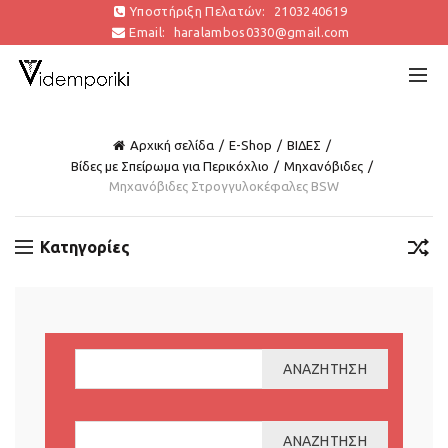
Υποστήριξη Πελατών:
2103240619
Email:
haralambos0330@gmail.com
Αρχική σελίδα
E-Shop
ΒΙΔΕΣ
Βίδες με Σπείρωμα για Περικόχλιο
Μηχανόβιδες
Μηχανόβιδες Στρογγυλοκέφαλες BSW
Κατηγορίες
ΑΝΑΖΉΤΗΣΗ
ΑΝΑΖΉΤΗΣΗ