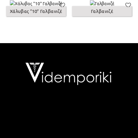
Χάλυβας ”10” Γαλβανιζέ
Γαλβανιζέ