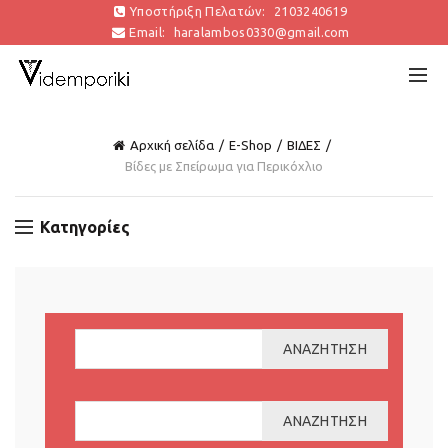
Υποστήριξη Πελατών:
2103240619
Email:
haralambos0330@gmail.com
Αρχική σελίδα
E-Shop
ΒΙΔΕΣ
Βίδες με Σπείρωμα για Περικόχλιο
Κατηγορίες
ΑΝΑΖΉΤΗΣΗ
ΑΝΑΖΉΤΗΣΗ