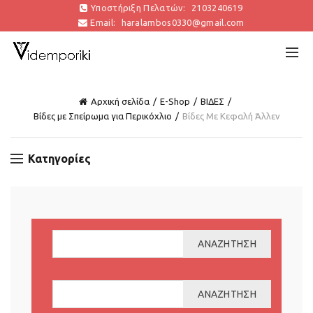
Υποστήριξη Πελατών:
2103240619
Email:
haralambos0330@gmail.com
Αρχική σελίδα
E-Shop
ΒΙΔΕΣ
Βίδες με Σπείρωμα για Περικόχλιο
Βίδες Με Κεφαλή Άλλεν
Κατηγορίες
ΑΝΑΖΉΤΗΣΗ
ΑΝΑΖΉΤΗΣΗ