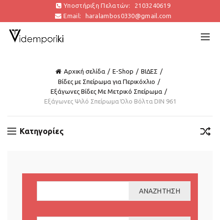
Υποστήριξη Πελατών:
2103240619
Email:
haralambos0330@gmail.com
Αρχική σελίδα
E-Shop
ΒΙΔΕΣ
Βίδες με Σπείρωμα για Περικόχλιο
Εξάγωνες Βίδες Με Μετρικό Σπείρωμα
Εξάγωνες Ψιλό Σπείρωμα Όλο Βόλτα DIN 961
Κατηγορίες
ΑΝΑΖΉΤΗΣΗ