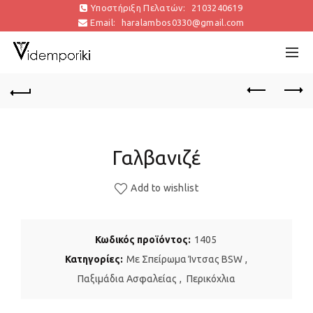
Υποστήριξη Πελατών:
2103240619
Email:
haralambos0330@gmail.com
Γαλβανιζέ
Add to wishlist
Κωδικός προϊόντος:
1405
Κατηγορίες:
Με Σπείρωμα Ίντσας BSW
,
Παξιμάδια Aσφαλείας
,
Περικόχλια