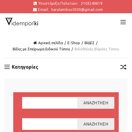
Υποστήριξη Πελατών:
2103240619
Email:
haralambos0330@gmail.com
Αρχική σελίδα
E-Shop
ΒΙΔΕΣ
Βίδες με Σπείρωμα Ειδικού Τύπου
Βιδοθηλιές Βαρέος Τύπου
Κατηγορίες
ΑΝΑΖΉΤΗΣΗ
ΑΝΑΖΉΤΗΣΗ