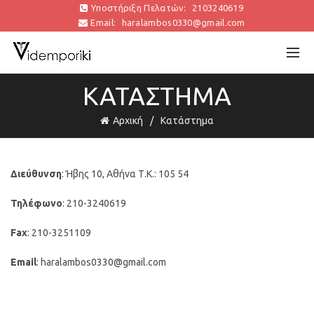
Υποστήριξη Πελατών:
2103240619
Email:
haralambos0330@gmail.com
ΚΑΤΆΣΤΗΜΑ
Αρχική
Κατάστημα
Διεύθυνση
: Ήβης 10, Αθήνα Τ.Κ.: 105 54
Τηλέφωνο
: 210-3240619
Fax
: 210-3251109
Email
:
haralambos0330@gmail.com