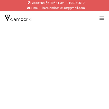
Υποστήριξη Πελατών:
2103240619
Email:
haralambos0330@gmail.com
Βίδες