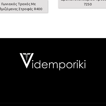
Γωνιακός Τροχός Με
7250
θμιζόμενες Στροφές R400